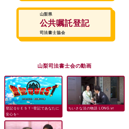
山梨県
公共嘱託登記
司法書士協会
山梨司法書士会の動画
登記ＱＵＥＳＴ~登記であなたに
ちいさな法の物語 LONG.vr
安心を~