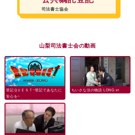
公共嘱託登記
司法書士協会
山梨司法書士会の動画
登記ＱＵＥＳＴ~登記であなたに
ちいさな法の物語 LONG.vr
安心を~