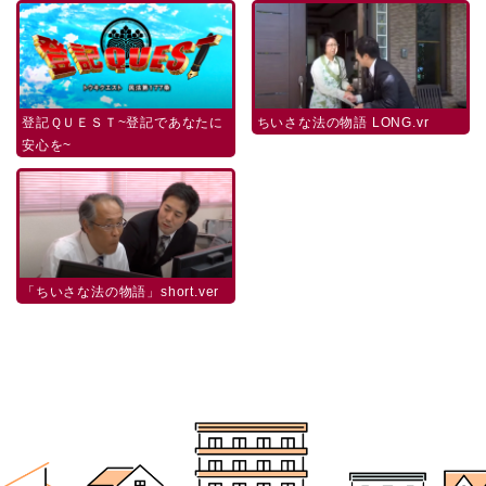
登記ＱＵＥＳＴ~登記であなたに
ちいさな法の物語 LONG.vr
安心を~
「ちいさな法の物語」short.ver