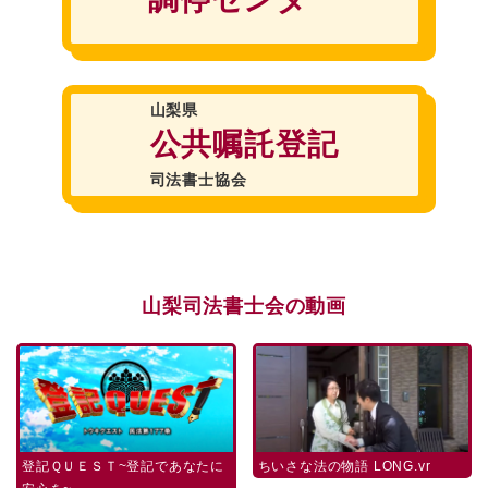
山梨県
公共嘱託登記
司法書士協会
山梨司法書士会の動画
登記ＱＵＥＳＴ~登記であなたに
ちいさな法の物語 LONG.vr